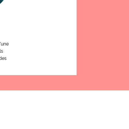
'une
ls
 des