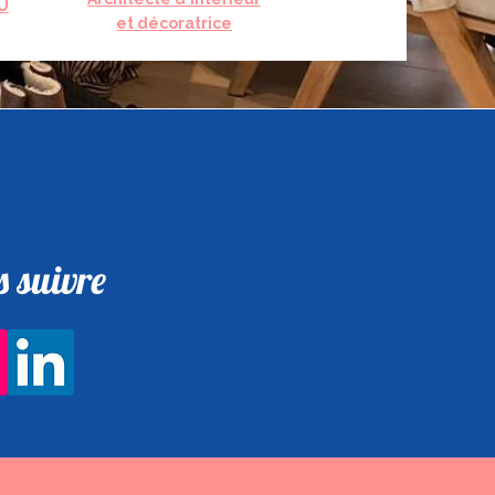
U
et décoratrice
 suivre