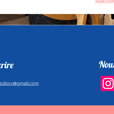
ROSECHO
Nous
rire
sdissy@gmail.com