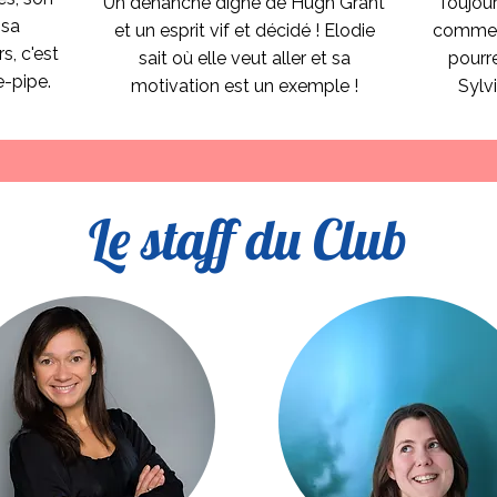
Un déhanché digne de Hugh Grant
Toujour
 sa
et un esprit vif et décidé ! Elodie
comme 
s, c'est
sait où elle veut aller et sa
pourr
e-pipe.
motivation est un exemple !
Sylv
Le staff du Club