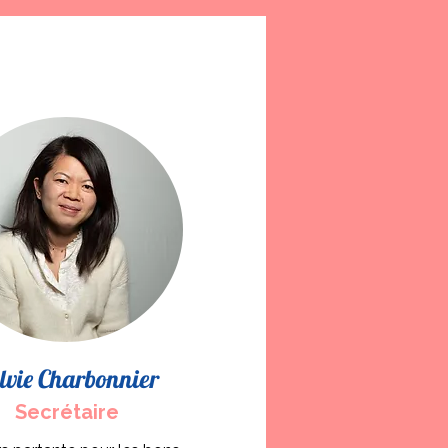
lvie Charbonnier
Secrétaire