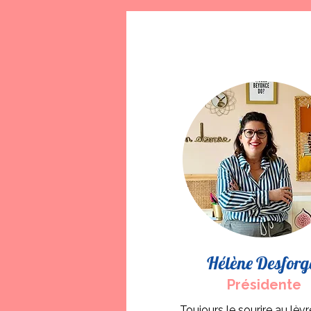
Hélène Desforg
Présidente
Toujours le sourire au lèvr