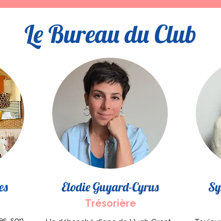
Le Bureau du Club
es
Elodie Guyard-Cyrus
Sy
Trésorière
es, son