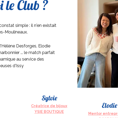
 le Club ?
onstat simple : il n'en existait
les-Moulineaux.
 d'Hélène Desforges, Elodie
rbonnier ... le match parfait
namique au service des
euses d'Issy
Sylvie
Elodie
Créatrice de bijoux
YSIE BOUTIQUE
Mentor entrepr