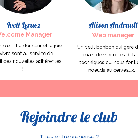
Ivett Leruez
Alison Andrault
elcome Manager
Web manager
 soleil ! La douceur et la joie
Un petit bonbon qui gère d
vivre sont au service de
main de maître les détai
il des nouvelles adhérentes
techniques qui nous font
!
noeuds au cerveaux.
Rejoindre le club
Tu es entrepreneuse ?