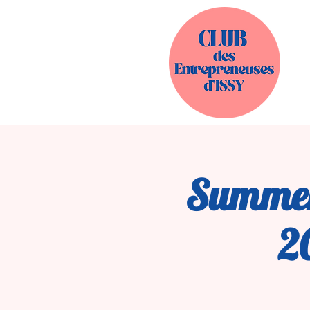
Summer 
2