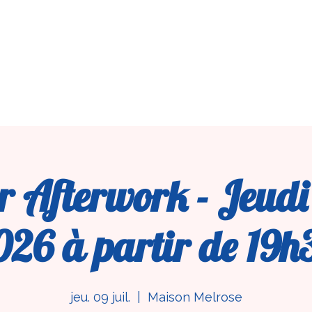
Accueil
Le Club
Les Membres
Agenda
P
Afterwork - Jeudi 9
026 à partir de 19h
jeu. 09 juil.
  |  
Maison Melrose