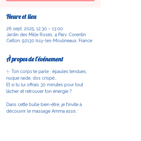
Heure et lieu
26 sept. 2025, 12:30 – 13:00
Jardin des Mille Roses, 4 Parv. Corentin
Celton, 92130 Issy-les-Moulineaux, France
À propos de l'événement
✨ Ton corps te parle : épaules tendues, 
nuque raide, dos crispé…
Et si tu lui offrais 30 minutes pour tout 
lâcher et retrouver ton énergie ?
Dans cette bulle bien-être, je t’invite à 
découvrir le massage Amma assis :
-un massage sur chaise ergonomique. -un 
massage sans huile, habillée, sur la partie 
haute du corps.
-Un moment simple, pratique et efficace 